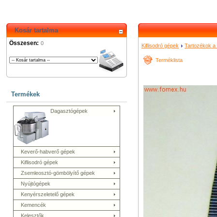
Kosár tartalma
Összesen:
0
Kiflisodró gépek
Tartozékok a 
Terméklista
Termékek
Dagasztógépek
Keverő-habverő gépek
Kiflisodró gépek
Zsemleosztó-gömbölyítő gépek
Nyújtógépek
Kenyérszeletelő gépek
Kemencék
Kelesztők