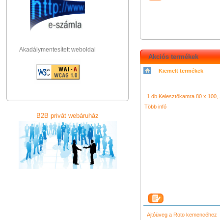
Akadálymentesített weboldal
Akciós termékek
Kiemelt termékek
シャネル 財布
クロエ アウト
コーチ バッグ
グッチ バッグ
ッグ
camera light
シャネル バッグ
camera video lig
クロエ 
ロエ 店舗
1 db Kelesztőkamra 80 x 100, 2
シャネル アウトレ
Több infó
B2B privát webáruház
Ajtóüveg a Roto kemencéhez