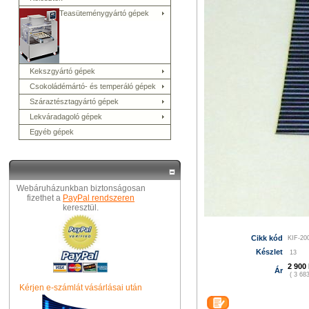
Teasüteménygyártó gépek
Kekszgyártó gépek
Csokoládémártó- és temperáló gépek
Száraztésztagyártó gépek
Lekváradagoló gépek
Egyéb gépek
Webáruházunkban biztonságosan
fizethet a
PayPal rendszeren
keresztül.
Cikk kód
KIF-20
Készlet
13
2 900 
Ár
( 3 683
Kérjen e-számlát vásárlásai után