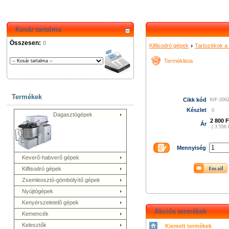
Kosár tartalma
Összesen:
0
Kiflisodró gépek
Tartozékok a 
Terméklista
Termékek
Cikk kód
KIF-200
Készlet
0
Dagasztógépek
2 800 F
Ár
( 3 556 
Mennyiség
Keverő-habverő gépek
Kiflisodró gépek
Zsemleosztó-gömbölyítő gépek
Nyújtógépek
Kenyérszeletelő gépek
Akciós termékek
Kemencék
Kelesztők
Kiemelt termékek