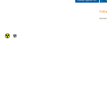
Felha
kemenc