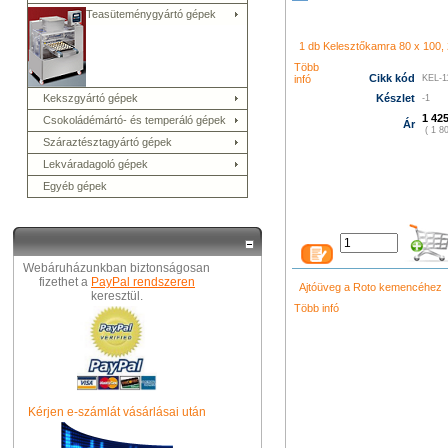
シャネル 財布
クロエ アウト
コーチ バッグ
グッチ バッグ
Teasüteménygyártó gépek
996
プラダ 新作 財布
シャネ
メス 長財布
グッチ 長財布
コ
ューバランス 574
k480
1 db Kelesztőkamra 80 x 100, 2
led film light
led camera 
プラダ バ
ィトン バッグ
ニューバランス
Több
Cikk kód
infó
KEL-1
トン バッグ
グッチ アウトレ
財布
プラダ 店舗
ニューバラ
Kekszgyártó gépek
Készlet
-1
ト
シャネル 財布
クロエ バッ
1 425
Csokoládémártó- és temperáló gépek
Ár
( 1 80
Száraztésztagyártó gépek
Lekváradagoló gépek
Egyéb gépek
Webáruházunkban biztonságosan
fizethet a
PayPal rendszeren
Ajtóüveg a Roto kemencéhez
keresztül.
Több infó
Kérjen e-számlát vásárlásai után