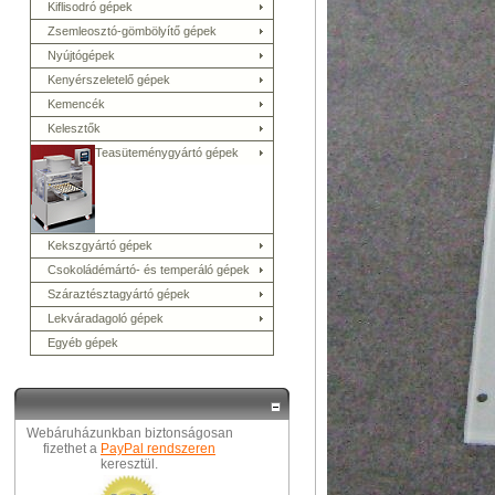
Kiflisodró gépek
Zsemleosztó-gömbölyítő gépek
Nyújtógépek
Kenyérszeletelő gépek
Kemencék
Kelesztők
Teasüteménygyártó gépek
Kekszgyártó gépek
Csokoládémártó- és temperáló gépek
Száraztésztagyártó gépek
Lekváradagoló gépek
Egyéb gépek
Webáruházunkban biztonságosan
fizethet a
PayPal rendszeren
keresztül.