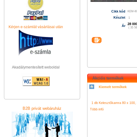
Cikk kód
KEM-8
Készlet
1
28 00
Ár
Kérjen e-számlát vásárlásai után
( 35 56
Akadálymentesített weboldal
Akciós termékek
Kiemelt termékek
シャネル 財布
クロエ アウト
コーチ バッグ
グッチ バッグ
ネル バッグ
クロエ 財布
コー
コーチ 財布
led video camera 
ロエ 財布
light
1 db Kelesztőkamra 80 x 100, 2
led ring light
コーチ バッグ
f&v k320
GUC
B2B privát webáruház
ス スニーカー
ヴィトン バッ
Több infó
プラダ 店舗
ニューバランス 