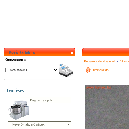
Kosár tartalma
Összesen:
0
Kenyérszeletelő gépek
Alkatr
Terméklista
Termékek
Dagasztógépek
Keverő-habverő gépek