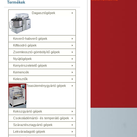
Termékek
Dagasztógépek
Keverő-habverő gépek
Kiflisodró gépek
Zsemleosztó-gömbölyítő gépek
Nyújtógépek
Kenyérszeletelő gépek
Kemencék
Kelesztők
Teasüteménygyártó gépek
Kekszgyártó gépek
Csokoládémártó- és temperáló gépek
Száraztésztagyártó gépek
Lekváradagoló gépek