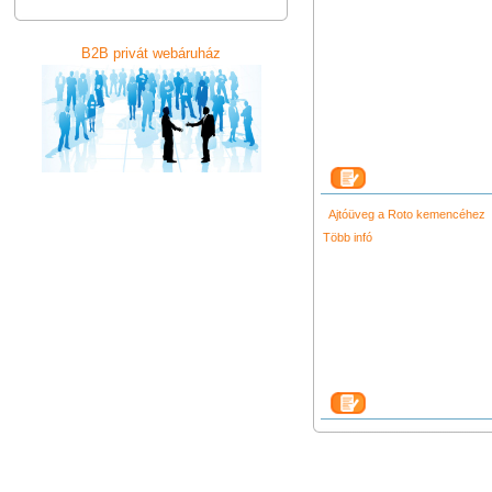
B2B privát webáruház
Ajtóüveg a Roto kemencéhez
Több infó