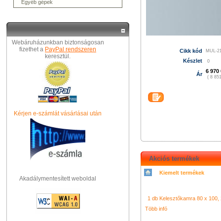
Egyéb gépek
Webáruházunkban biztonságosan
fizethet a
PayPal rendszeren
Cikk kód
MUL-2
keresztül.
Készlet
0
6 970 
Ár
( 8 851
Kérjen e-számlát vásárlásai után
Akciós termékek
Kiemelt termékek
Akadálymentesített weboldal
シャネル 財布
クロエ アウト
コーチ バッグ
グッチ バッグ
エ 財布
led video camera light
コーチ バッグ
グッチ
f&v k4
財布
1 db Kelesztőkamra 80 x 100, 2
ルイヴィトン バッグ
ニ
ット
コーチ アウトレット
ク
Több infó
ッチ 財布
コーチ アウトレッ