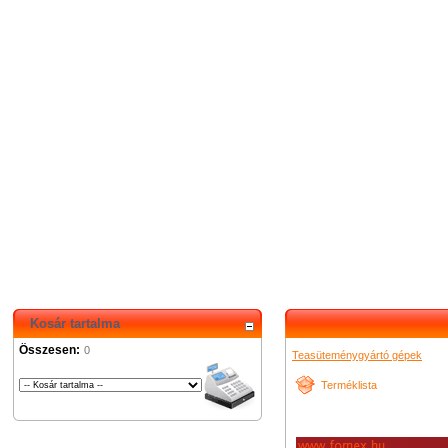
Kosár tartalma
Összesen:
0
Teasüteménygyártó gépek
Terméklista