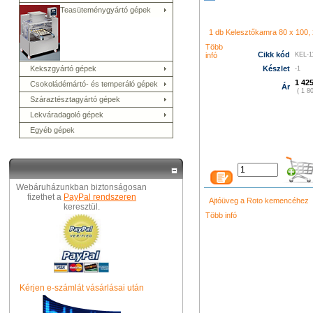
シャネル 財布
クロエ アウト
コーチ バッグ
グッチ バッグ
Teasüteménygyártó gépek
996
プラダ 新作 財布
シャネ
メス 長財布
グッチ 長財布
コ
ューバランス 574
k480
1 db Kelesztőkamra 80 x 100, 2
led film light
led camera 
プラダ バ
ィトン バッグ
ニューバランス
Több
Cikk kód
infó
KEL-1
トン バッグ
グッチ アウトレ
財布
プラダ 店舗
ニューバラ
Kekszgyártó gépek
Készlet
-1
ト
シャネル 財布
クロエ バッ
1 425
Csokoládémártó- és temperáló gépek
Ár
( 1 80
Száraztésztagyártó gépek
Lekváradagoló gépek
Egyéb gépek
Webáruházunkban biztonságosan
fizethet a
PayPal rendszeren
Ajtóüveg a Roto kemencéhez
keresztül.
Több infó
Kérjen e-számlát vásárlásai után