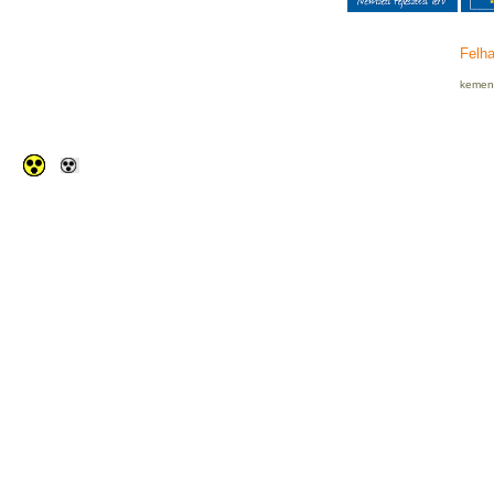
Felha
kemenc