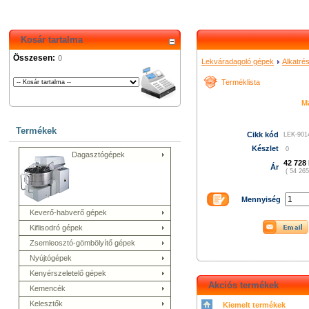
Kosár tartalma
Összesen:
0
Lekváradagoló gépek
Alkatré
Terméklista
M
Termékek
Cikk kód
LEK-901
Készlet
0
Dagasztógépek
42 728 
Ár
( 54 265
Mennyiség
Keverő-habverő gépek
Kiflisodró gépek
Zsemleosztó-gömbölyítő gépek
Nyújtógépek
Kenyérszeletelő gépek
Akciós termékek
Kemencék
Kelesztők
Kiemelt termékek