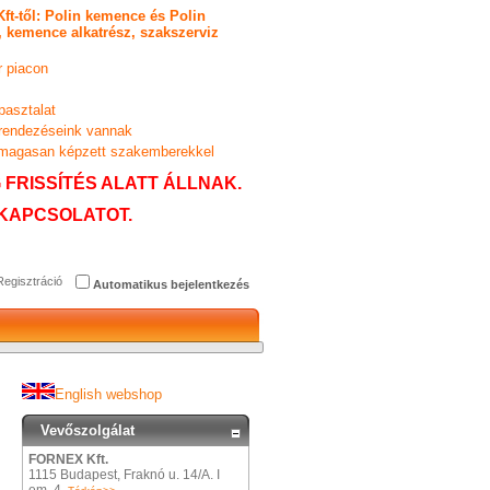
ft-től: Polin kemence és Polin
 kemence alkatrész, szakszerviz
 piacon
pasztalat
erendezéseink vannak
 magasan képzett szakemberekkel
FRISSÍTÉS ALATT ÁLLNAK.
KAPCSOLATOT.
Regisztráció
Automatikus bejelentkezés
English webshop
Vevőszolgálat
FORNEX Kft.
1115 Budapest, Fraknó u. 14/A. I