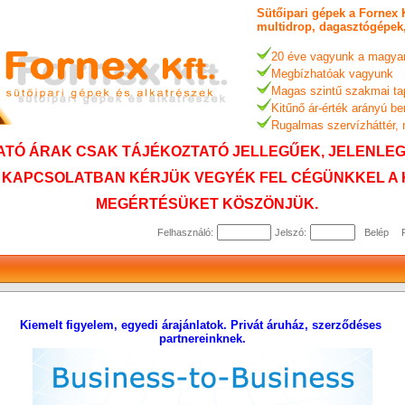
Sütőipari gépek a Fornex K
multidrop, dagasztógépek,
20 éve vagyunk a magyar
Megbízhatóak vagyunk
Magas szintű szakmai ta
Kitűnő ár-érték arányú b
Rugalmas szervízháttér,
TÓ ÁRAK CSAK TÁJÉKOZTATÓ JELLEGŰEK, JELENLEG 
 KAPCSOLATBAN KÉRJÜK VEGYÉK FEL CÉGÜNKKEL A 
MEGÉRTÉSÜKET KÖSZÖNJÜK.
Felhasználó:
Jelszó:
Kiemelt figyelem, egyedi árajánlatok. Privát áruház, szerződéses
partnereinknek.