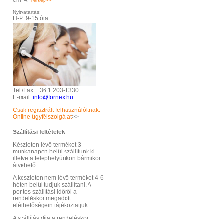
em. 4
.
Térkép>>
Nyitvatartás:
H-P: 9-15 óra
Tel./Fax: +36 1 203-1330
E-mail:
info@fornex.hu
Csak regisztrált felhasználóknak:
Online ügyfélszolgálat
>>
Szállítási feltételek
Készleten lévő terméket 3
munkanapon belül szállítunk ki
illetve a telephelyünkön bármikor
átvehető.
A készleten nem lévő terméket 4-6
héten belül tudjuk szállítani. A
pontos szállítási időről a
rendeléskor megadott
elérhetőségein tájékoztatjuk.
A szállítás díja a rendeléskor