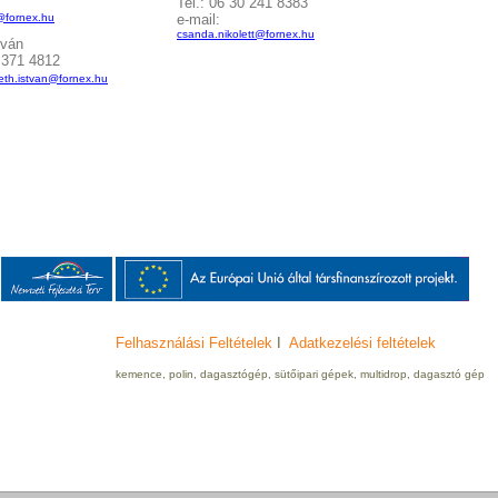
Tel.: 06 30 241 8383
@fornex.hu
e-mail:
csanda.nikolett@fornex.hu
stván
30 371 4812
th.istvan
@fornex.hu
Felhasználási Feltételek
I
Adatkezelési feltételek
kemence, polin, dagasztógép, sütőipari gépek, multidrop, dagasztó gép