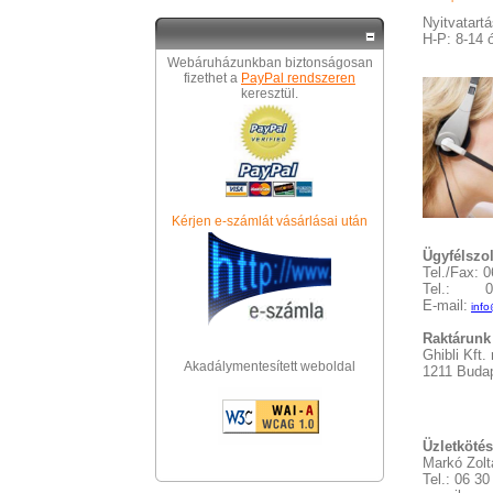
Nyitvatartá
H-P: 8-14 
Webáruházunkban biztonságosan
fizethet a
PayPal rendszeren
keresztül.
Kérjen e-számlát vásárlásai után
Ügyfélszol
Tel./Fax: 
Tel.: 06
E-mail:
inf
Raktárunk
Ghibli Kft.
Akadálymentesített weboldal
1211 Buda
Üzletkötés
Markó Zolt
Tel.: 06 