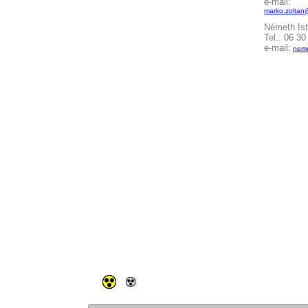
e-mail:
marko.zoltan
Németh I
Tel.: 06 
e-mail:
neme