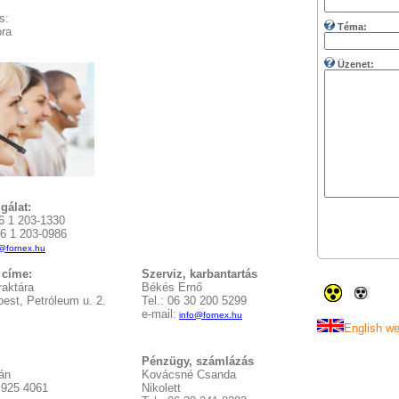
s:
Téma:
óra
Üzenet:
gálat:
06 1 203-1330
 1 203-0986
o@fornex.hu
 címe:
Szerviz, karbantartás
 raktára
Békés Ernő
pest,
Petróleum u. 2
.
Tel.: 06 30 200 5299
e-mail:
info@fornex.hu
English w
Pénzügy, számlázás
án
Kovácsné Csanda
30 925 4061
Nikolett