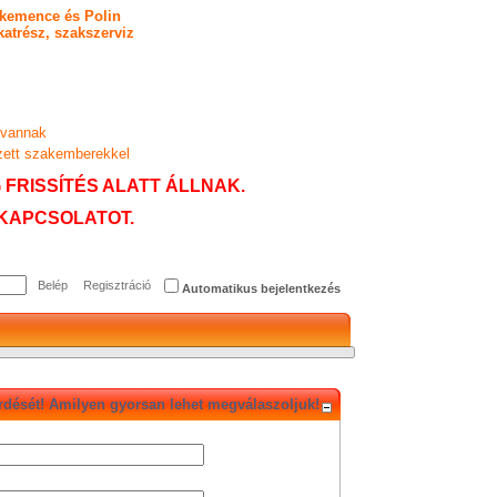
n kemence és Polin
atrész, szakszerviz
 vannak
zett szakemberekkel
FRISSÍTÉS ALATT ÁLLNAK.
KAPCSOLATOT.
Regisztráció
Automatikus bejelentkezés
érdését! Amilyen gyorsan lehet megválaszoljuk!