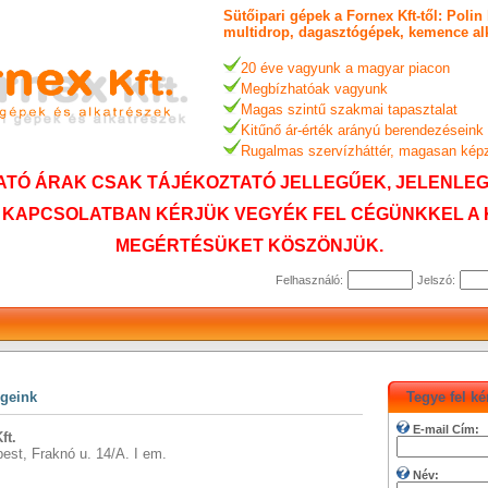
Sütőipari gépek a Fornex Kft-től: Poli
multidrop, dagasztógépek, kemence alk
20 éve vagyunk a magyar piacon
Megbízhatóak vagyunk
Magas szintű szakmai tapasztalat
Kitűnő ár-érték arányú berendezéseink
Rugalmas szervízháttér, magasan kép
TÓ ÁRAK CSAK TÁJÉKOZTATÓ JELLEGŰEK, JELENLEG 
 KAPCSOLATBAN KÉRJÜK VEGYÉK FEL CÉGÜNKKEL A 
MEGÉRTÉSÜKET KÖSZÖNJÜK.
Felhasználó:
Jelszó:
égeink
Tegye fel k
E-mail Cím:
ft.
est, Fraknó u. 14/A. I em.
Név: