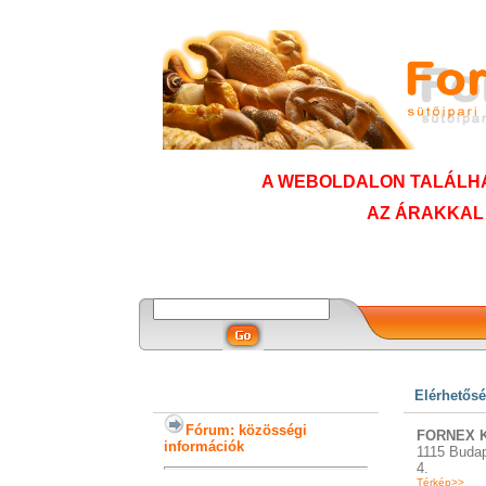
A WEBOLDALON TALÁLHA
AZ ÁRAKKAL
Elérhetős
Fórum: közösségi
FORNEX K
információk
1115 Budap
4.
Térkép>>