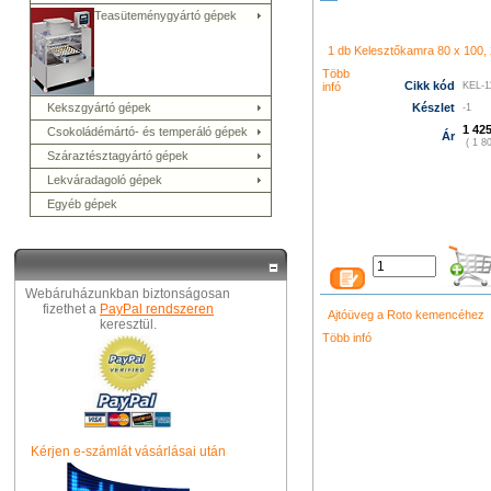
シャネル 財布
クロエ アウト
コーチ バッグ
グッチ バッグ
Teasüteménygyártó gépek
996
プラダ 新作 財布
シャネ
メス 長財布
グッチ 長財布
コ
ューバランス 574
k480
1 db Kelesztőkamra 80 x 100, 2
led film light
led camera 
プラダ バ
ィトン バッグ
ニューバランス
Több
Cikk kód
infó
KEL-1
トン バッグ
グッチ アウトレ
財布
プラダ 店舗
ニューバラ
Kekszgyártó gépek
Készlet
-1
ト
シャネル 財布
クロエ バッ
1 425
Csokoládémártó- és temperáló gépek
Ár
( 1 80
Száraztésztagyártó gépek
Lekváradagoló gépek
Egyéb gépek
Webáruházunkban biztonságosan
fizethet a
PayPal rendszeren
Ajtóüveg a Roto kemencéhez
keresztül.
Több infó
Kérjen e-számlát vásárlásai után