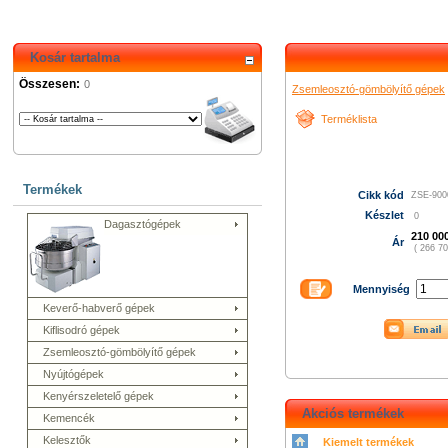
Kosár tartalma
Összesen:
0
Zsemleosztó-gömbölyítő gépek
Terméklista
Termékek
Cikk kód
ZSE-900
Készlet
0
Dagasztógépek
210 00
Ár
( 266 70
Mennyiség
Keverő-habverő gépek
Kiflisodró gépek
Zsemleosztó-gömbölyítő gépek
Nyújtógépek
Kenyérszeletelő gépek
Akciós termékek
Kemencék
Kelesztők
Kiemelt termékek