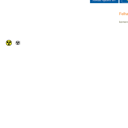
Felha
kemenc