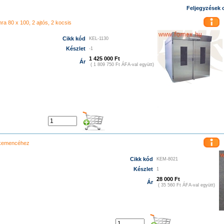
ロエ アウトレット
コーチ 財布
グッチ 財布
ルイヴィトン 財布
ニューバランス 996
ッチ バッグ
エルメス 財布
グッチ 財布
エルメス バッグ
コーチ アウトレット
エルメス
Feljegyzések 
エ 財布
コーチ バッグ
グッチ 長財布
ヴィトン 財布
ニューバランス 574
プラダ バッ
ideo camera light
f&v k4000 led
f&v lighting r-300
f&v k480
led film light
led camera 
a 80 x 100, 2 ajtós, 2 kocsis
 バッグ
f&v k320
GUCCI 財布
ルイヴィトン バッグ
ニューバランス スニーカー
プラダ アウ
ィトン バッグ
グッチ アウトレット
コーチ アウトレット
クロエ 店舗
シャネル アウ
Cikk kód
KEL-1130
ーバランス レディース
ルイヴィトン メンズ
グッチ 財布
コーチ アウトレット
シャ
Készlet
-1
1 425 000 Ft
Ár
( 1 809 750 Ft ÁFA-val együtt)
 kemencéhez
Cikk kód
KEM-8021
Készlet
1
28 000 Ft
Ár
( 35 560 Ft ÁFA-val együtt)