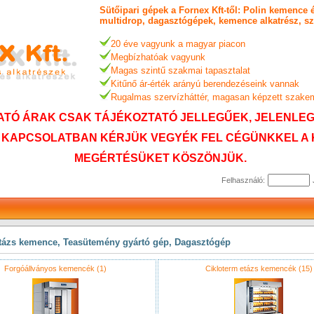
Sütőipari gépek a Fornex Kft-től: Polin kemence 
multidrop, dagasztógépek, kemence alkatrész, sz
20 éve vagyunk a magyar piacon
Megbízhatóak vagyunk
Magas szintű szakmai tapasztalat
Kitűnő ár-érték arányú berendezéseink vannak
Rugalmas szervízháttér, magasan képzett szake
TÓ ÁRAK CSAK TÁJÉKOZTATÓ JELLEGŰEK, JELENLEG 
 KAPCSOLATBAN KÉRJÜK VEGYÉK FEL CÉGÜNKKEL A 
MEGÉRTÉSÜKET KÖSZÖNJÜK.
Felhasználó:
Etázs kemence, Teasütemény gyártó gép, Dagasztógép
Forgóállványos kemencék (1)
Cikloterm etázs kemencék (15)