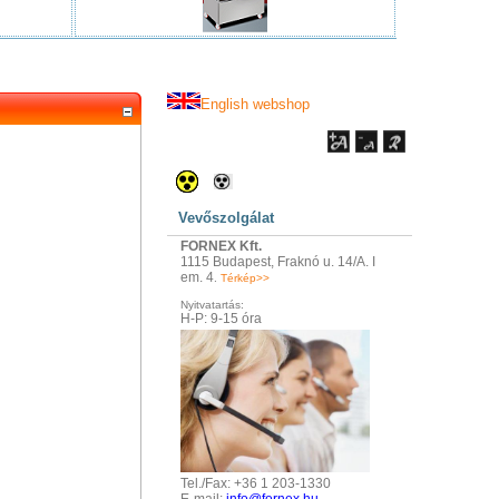
English webshop
Vevőszolgálat
FORNEX Kft.
1115 Budapest, Fraknó u. 14/A. I
em. 4
.
Térkép>>
Nyitvatartás:
H-P: 9-15 óra
Tel./Fax: +36 1 203-1330