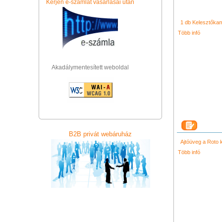
Kérjen e-számlát vásárlásai után
シャネル 財布
ク
コーチ バッグ
グ
ネル バッグ
クロ
コーチ 財布
led v
ロエ 財布
light
1 db Kelesztőkamr
led ring light
コーチ
ス スニーカー
ヴ
Több infó
プラダ 店舗
ニュ
Akadálymentesített weboldal
B2B privát webáruház
Ajtóüveg a Roto
Több infó