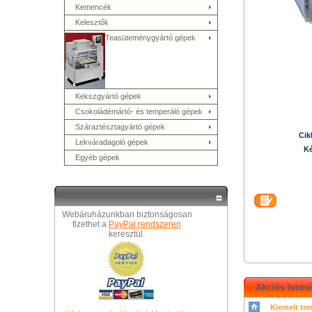
Kemencék
Kelesztők
Teasüteménygyártó gépek
Kekszgyártó gépek
Csokoládémártó- és temperáló gépek
Száraztésztagyártó gépek
Cik
Lekváradagoló gépek
Ké
Egyéb gépek
Webáruházunkban biztonságosan
fizethet a
PayPal rendszeren
keresztül.
Akciós term
Kiemelt te