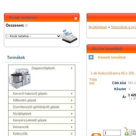
Kosár tartalma
Összesen:
0
Nyújtógépek
Tartozékok a ny
Akciós termékek
Termékek
Kiemelt termékek
シャネル 財布
クロエ アウト
コーチ バッグ
グッチ バッグ
Dagasztógépek
996
プラダ 新作 財布
シャネ
メス 長財布
グッチ 長財布
コ
ューバランス 574
k480
1 db Kelesztőkamra 80 x 100, 2
led film light
led camera 
プラダ バ
ィトン バッグ
ニューバランス
Több
Cikk kód
infó
KEL-1
トン バッグ
グッチ アウトレ
財布
プラダ 店舗
ニューバラ
Készlet
-1
Keverő-habverő gépek
ト
シャネル 財布
クロエ バッ
1 425
Ár
( 1 80
Kiflisodró gépek
Zsemleosztó-gömbölyítő gépek
Nyújtógépek
Kenyérszeletelő gépek
Kemencék
Kelesztők