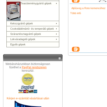
Teasüteménygyártó gépek
Ajtóüveg a Roto kemencéhez
Több infó
Kekszgyártó gépek
Csokoládémártó- és temperáló gépek
Száraztésztagyártó gépek
Lekváradagoló gépek
Egyéb gépek
Webáruházunkban biztonságosan
fizethet a
PayPal rendszeren
keresztül.
Kérjen e-számlát vásárlásai után