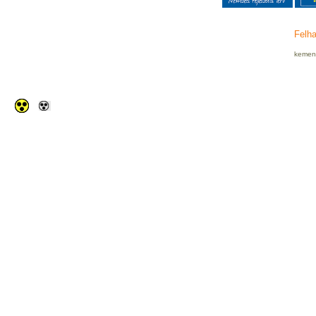
Felha
kemenc