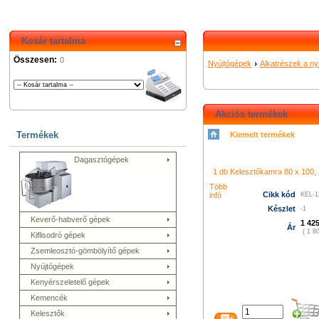
Kosár tartalma
Összesen:
0
Nyújtógépek
Alkatrészek a n
Akciós termékek
Termékek
Kiemelt termékek
シャネル 財布
クロエ アウト
コーチ バッグ
グッチ バッグ
Dagasztógépek
996
プラダ 新作 財布
シャネ
メス 長財布
グッチ 長財布
コ
ューバランス 574
k480
1 db Kelesztőkamra 80 x 100, 2
led film light
led camera 
プラダ バ
ィトン バッグ
ニューバランス
Több
Cikk kód
infó
KEL-1
トン バッグ
グッチ アウトレ
財布
プラダ 店舗
ニューバラ
Készlet
-1
Keverő-habverő gépek
ト
シャネル 財布
クロエ バッ
1 425
Ár
( 1 80
Kiflisodró gépek
Zsemleosztó-gömbölyítő gépek
Nyújtógépek
Kenyérszeletelő gépek
Kemencék
Kelesztők