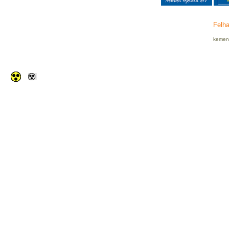
Felha
kemenc