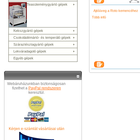
Teasüteménygyártó gépek
Ajtóüveg a Roto kemencéhez
Több infó
Kekszgyártó gépek
Csokoládémártó- és temperáló gépek
Száraztésztagyártó gépek
Lekváradagoló gépek
Egyéb gépek
Webáruházunkban biztonságosan
fizethet a
PayPal rendszeren
keresztül.
Kérjen e-számlát vásárlásai után