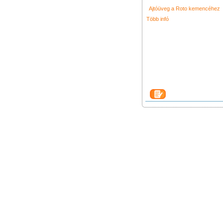
Ajtóüveg a Roto kemencéhez
Több infó