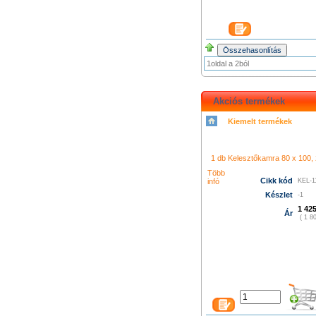
1oldal a 2ból
Akciós termékek
Kiemelt termékek
シャネル 財布
クロエ アウト
コーチ バッグ
グッチ バッグ
996
プラダ 新作 財布
シャネ
メス 長財布
グッチ 長財布
コ
ューバランス 574
k480
1 db Kelesztőkamra 80 x 100, 2
led film light
led camera 
プラダ バ
ィトン バッグ
ニューバランス
Több
Cikk kód
infó
KEL-1
トン バッグ
グッチ アウトレ
財布
プラダ 店舗
ニューバラ
Készlet
-1
ト
シャネル 財布
クロエ バッ
1 425
Ár
( 1 80