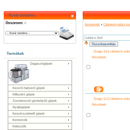
Kosár tartalma
Összesen:
0
Kemencék
Cikloterm etázs 
1oldal a 2ból
Drago 10,6 cikloterm et
Termékek
Részletek
Dagasztógépek
Keverő-habverő gépek
Kiflisodró gépek
Drago 12,0 cikloterm et
Zsemleosztó-gömbölyítő gépek
Részletek
Nyújtógépek
Kenyérszeletelő gépek
Kemencék
Kelesztők