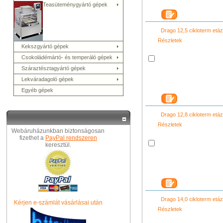
Teasüteménygyártó gépek
Drago 12,5 cikloterm et
Részletek
Kekszgyártó gépek
Csokoládémártó- és temperáló gépek
Száraztésztagyártó gépek
Lekváradagoló gépek
Egyéb gépek
Drago 12,8 cikloterm et
Részletek
Webáruházunkban biztonságosan
fizethet a
PayPal rendszeren
keresztül.
Drago 14,0 cikloterm et
Kérjen e-számlát vásárlásai után
Részletek