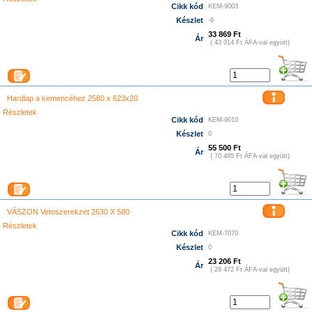
Cikk kód
KEM-9003
Készlet
-6
33 869 Ft
Ár
( 43 014 Ft ÁFA-val együtt)
Hardlap a kemencéhez 2580 x 623x20
Részletek
Cikk kód
KEM-9010
Készlet
0
55 500 Ft
Ár
( 70 485 Ft ÁFA-val együtt)
VÁSZON Vetoszerekzet 2630 X 580
Részletek
Cikk kód
KEM-7070
Készlet
0
23 206 Ft
Ár
( 29 472 Ft ÁFA-val együtt)