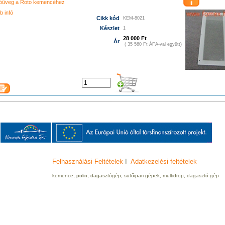
tóüveg a Roto kemencéhez
b infó
Cikk kód
KEM-8021
Készlet
1
28 000 Ft
Ár
( 35 560 Ft ÁFA-val együtt)
Felhasználási Feltételek
I
Adatkezelési feltételek
kemence, polin, dagasztógép, sütőipari gépek, multidrop, dagasztó gép