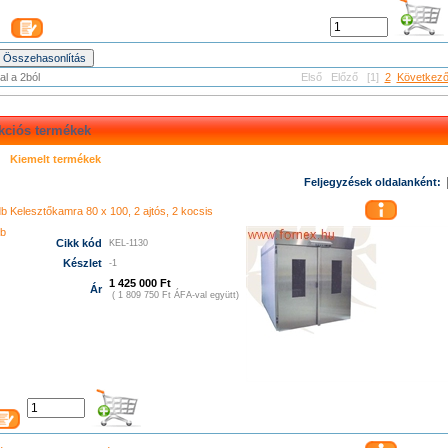
al a 2ból
Első
Előző
[1]
2
Következ
kciós termékek
Kiemelt termékek
ネル 財布
クロエ アウトレット
コーチ 財布
グッチ 財布
ルイヴィトン 財布
ニュー
チ バッグ
グッチ バッグ
エルメス 財布
グッチ 財布
エルメス バッグ
コーチ アウト
Feljegyzések oldalanként:
プラダ 新作 財布
シャネル バッグ
クロエ 財布
コーチ バッグ
グッチ 長財布
ヴィトン
 長財布
グッチ 長財布
コーチ 財布
led video camera light
f&v k4000 led
f&v lighting
バランス 574
0
db Kelesztőkamra 80 x 100, 2 ajtós, 2 kocsis
led film light
led camera light
プラダ バッグ
シャネル バッグ
camera video light
クロエ 財布
led ring light
コーチ バッグ
f&v k320
GUCCI 財
ン バッグ
ニューバランス スニーカー
プラダ アウトレット
ニューバランス スニー
b
Cikk kód
KEL-1130
 バッグ
グッチ アウトレット
コーチ アウトレット
クロエ 店舗
シャネル アウトレッ
プラダ 店舗
ニューバランス レディース
ルイヴィトン メンズ
グッチ 財布
コーチ 
Készlet
-1
シャネル 財布
クロエ バッグ
1 425 000 Ft
Ár
( 1 809 750 Ft ÁFA-val együtt)