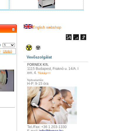
English webshop
:
ő
Utolsó
Vevőszolgálat
FORNEX Kft.
1115 Budapest, Fraknó u. 14/A. I
em. 4
.
Térkép>>
Nyitvatartás:
H-P: 9-15 óra
Tel./Fax: +36 1 203-1330