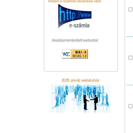
Kérjen e-számlát vásárlásai után
Akadálymentesített weboldal
B2B privát webáruház