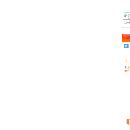
1old
A
シャ
コー
996
メス
ュー
k48
1 
ィト
Töb
infó
トン
財布
ト