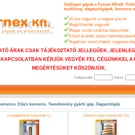
Sütőipari gépek a Fornex Kft-től: Pol
multidrop, dagasztógépek, kemence al
20 éve vagyunk a magyar piacon
Megbízhatóak vagyunk
Magas szintű szakmai tapasztalat
Kitűnő ár-érték arányú berendezésein
Rugalmas szervízháttér, magasan ké
TÓ ÁRAK CSAK TÁJÉKOZTATÓ JELLEGŰEK, JELENLEG 
 KAPCSOLATBAN KÉRJÜK VEGYÉK FEL CÉGÜNKKEL A 
MEGÉRTÉSÜKET KÖSZÖNJÜK.
Felhasználó:
Jelszó:
s kemence, Etázs kemence, Teasütemény gyártó gép, Dagasztógép
Forgóállványos kemencék (1)
Cikloterm etázs kemencék (15)