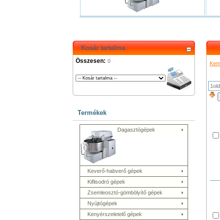
Kosár tartalma
Összesen:
0
Kem
1old
Termékek
Dagasztógépek
Keverő-habverő gépek
Kiflisodró gépek
Zsemleosztó-gömbölyítő gépek
Nyújtógépek
Kenyérszeletelő gépek