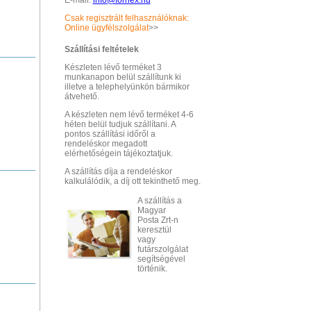
E-mail:
info@fornex.hu
Csak regisztrált felhasználóknak:
Online ügyfélszolgálat
>>
Szállítási feltételek
Készleten lévő terméket 3
munkanapon belül szállítunk ki
illetve a telephelyünkön bármikor
átvehető.
A készleten nem lévő terméket 4-6
héten belül tudjuk szállítani. A
pontos szállítási időről a
rendeléskor megadott
elérhetőségein tájékoztatjuk.
A szállítás díja a rendeléskor
kalkulálódik, a díj ott tekinthető meg.
A szállítás a
Magyar
Posta Zrt-n
keresztül
vagy
futárszolgálat
segítségével
történik.