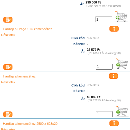
299 000 Ft
Ár
( 379 730 Ft ÁFA-val együtt)
Hardlap a Drago 10,6 kemencéhez
Részletek
Cikk kód
KEM-9016
Készlet
0
22 579 Ft
Ár
( 28 675 Ft ÁFA-val együtt)
Hardlap a kemencéhez
Részletek
Cikk kód
KEM-9012
Készlet
0
45 080 Ft
Ár
( 57 252 Ft ÁFA-val együtt)
Hardlap a kemencéhez 2500 x 623x20
Részletek