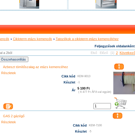
encék
Cikloterm etázs kemencék
Tatozékok a cikloterm etázs kemencékhez
Feljegyzések oldalanként
al a 2ból
Első
Előző
[1]
2
Következ
Azbeszt tömítőszalag az etázs kemencéhez
Részletek
Cikk kód
KEM-9013
Készlet
-1
5 100 Ft
Ár
( 6 477 Ft ÁFA-val együtt)
GAS 2 gázégő
Részletek
Cikk kód
KEM-7100
Készlet
-5