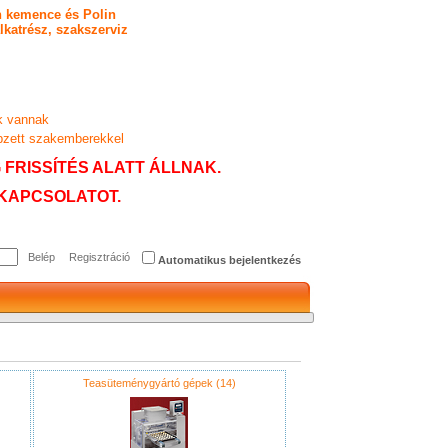
in kemence és Polin
katrész, szakszerviz
k vannak
pzett szakemberekkel
FRISSÍTÉS ALATT ÁLLNAK.
KAPCSOLATOT.
Regisztráció
Automatikus bejelentkezés
Teasüteménygyártó gépek (14)