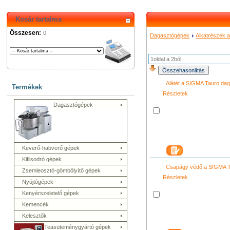
Kosár tartalma
Összesen:
0
Dagasztógépek
Alkatrészek 
1oldal a 2ból
Alátét a SIGMA Tauro da
Termékek
Részletek
Dagasztógépek
Keverő-habverő gépek
Kiflisodró gépek
Csapágy védő a SIGMA T
Zsemleosztó-gömbölyítő gépek
Részletek
Nyújtógépek
Kenyérszeletelő gépek
Kemencék
Kelesztők
Teasüteménygyártó gépek