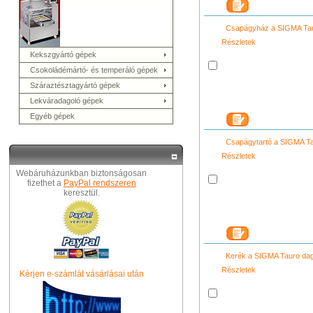
Csapágyház a SIGMA Ta
Részletek
Kekszgyártó gépek
Csokoládémártó- és temperáló gépek
Száraztésztagyártó gépek
Lekváradagoló gépek
Egyéb gépek
Csapágytartó a SIGMA T
Részletek
Webáruházunkban biztonságosan
fizethet a
PayPal rendszeren
keresztül.
Kerék a SIGMA Tauro da
Részletek
Kérjen e-számlát vásárlásai után