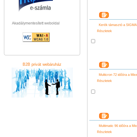
Akadálymentesített weboldal
Kerék támasztó a SIGMA
Részletek
B2B privát webáruház
Multicron 72 időóra a Mi
Részletek
Multimatic 96 időóra a M
Részletek