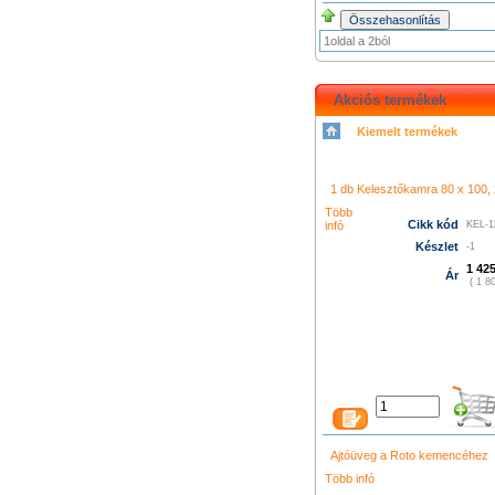
1oldal a 2ból
Akciós termékek
Kiemelt termékek
シャネル 財布
クロエ アウト
コーチ バッグ
グッチ バッグ
996
プラダ 新作 財布
シャネ
メス 長財布
グッチ 長財布
コ
ューバランス 574
k480
1 db Kelesztőkamra 80 x 100, 2
led film light
led camera 
プラダ バ
ィトン バッグ
ニューバランス
Több
Cikk kód
infó
KEL-1
トン バッグ
グッチ アウトレ
財布
プラダ 店舗
ニューバラ
Készlet
-1
ト
シャネル 財布
クロエ バッ
1 425
Ár
( 1 80
Ajtóüveg a Roto kemencéhez
Több infó