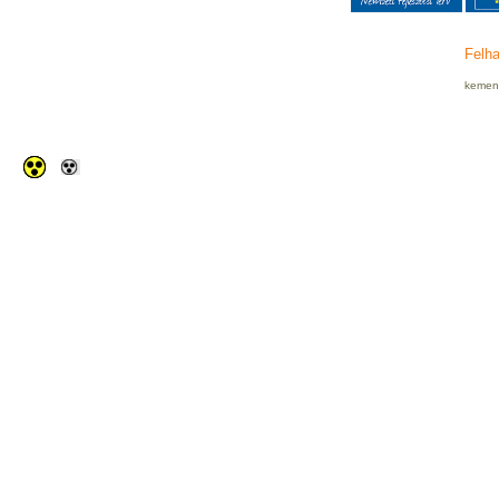
Felha
kemenc