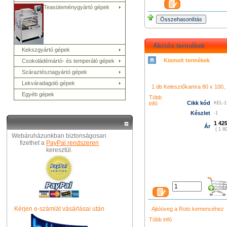
Teasüteménygyártó gépek
Akciós termékek
Kekszgyártó gépek
Kiemelt termékek
Csokoládémártó- és temperáló gépek
シャネル 財布
クロエ アウト
コーチ バッグ
グッチ バッグ
Száraztésztagyártó gépek
996
プラダ 新作 財布
シャネ
メス 長財布
グッチ 長財布
コ
Lekváradagoló gépek
ューバランス 574
k480
1 db Kelesztőkamra 80 x 100, 2
led film light
led camera 
プラダ バ
Egyéb gépek
ィトン バッグ
ニューバランス
Több
Cikk kód
infó
KEL-1
トン バッグ
グッチ アウトレ
財布
プラダ 店舗
ニューバラ
Készlet
-1
ト
シャネル 財布
クロエ バッ
1 425
Ár
( 1 80
Webáruházunkban biztonságosan
fizethet a
PayPal rendszeren
keresztül.
Kérjen e-számlát vásárlásai után
Ajtóüveg a Roto kemencéhez
Több infó