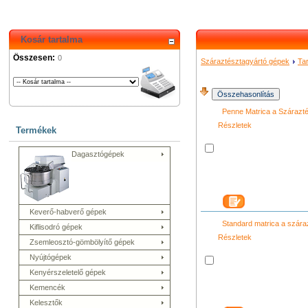
Kosár tartalma
Összesen:
0
Száraztésztagyártó gépek
Ta
Penne Matrica a Szárazt
Részletek
Termékek
Dagasztógépek
Keverő-habverő gépek
Standard matrica a szára
Kiflisodró gépek
Részletek
Zsemleosztó-gömbölyítő gépek
Nyújtógépek
Kenyérszeletelő gépek
Kemencék
Kelesztők