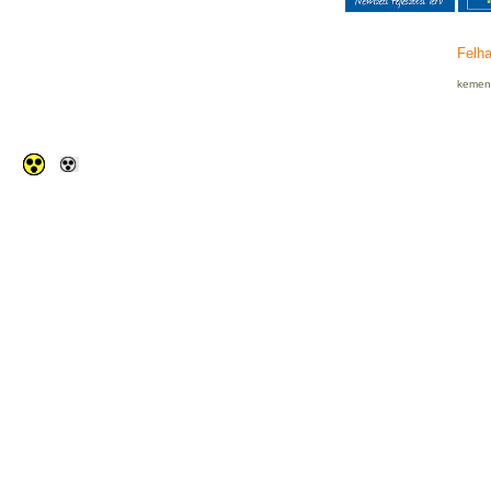
Felha
kemenc