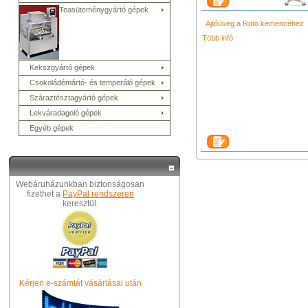
Teasüteménygyártó gépek
Ajtóüveg a Roto kemencéhez
Több infó
Kekszgyártó gépek
Csokoládémártó- és temperáló gépek
Száraztésztagyártó gépek
Lekváradagoló gépek
Egyéb gépek
Webáruházunkban biztonságosan
fizethet a
PayPal rendszeren
keresztül.
Kérjen e-számlát vásárlásai után