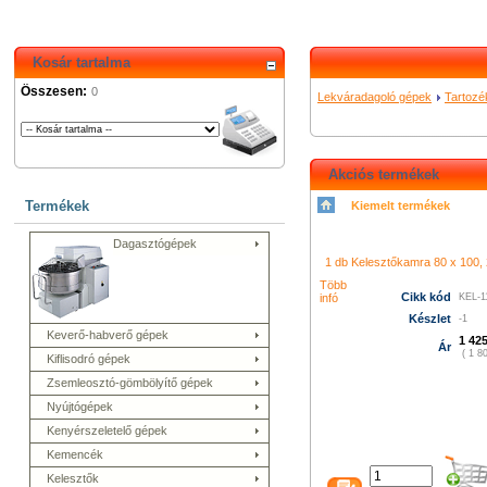
Kosár tartalma
Összesen:
0
Lekváradagoló gépek
Tartozé
Akciós termékek
Termékek
Kiemelt termékek
シャネル 財布
クロエ アウト
コーチ バッグ
グッチ バッグ
Dagasztógépek
996
プラダ 新作 財布
シャネ
メス 長財布
グッチ 長財布
コ
ューバランス 574
k480
1 db Kelesztőkamra 80 x 100, 2
led film light
led camera 
プラダ バ
ィトン バッグ
ニューバランス
Több
Cikk kód
infó
KEL-1
トン バッグ
グッチ アウトレ
財布
プラダ 店舗
ニューバラ
Készlet
-1
Keverő-habverő gépek
ト
シャネル 財布
クロエ バッ
1 425
Ár
( 1 80
Kiflisodró gépek
Zsemleosztó-gömbölyítő gépek
Nyújtógépek
Kenyérszeletelő gépek
Kemencék
Kelesztők