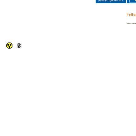
Felha
kemenc