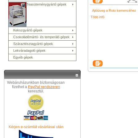
Teasüteménygyártó gépek
Ajtóüveg a Roto kemencéhez
Több infó
Kekszgyártó gépek
Csokoládémártó- és temperáló gépek
Száraztésztagyártó gépek
Lekváradagoló gépek
Egyéb gépek
Webáruházunkban biztonságosan
fizethet a
PayPal rendszeren
keresztül.
Kérjen e-számlát vásárlásai után