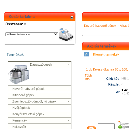
Kosár tartalma
Összesen:
0
Keverő-habverő gépek
Alkat
Akciós termékek
Termékek
Kiemelt termékek
シャネル 財布
クロエ アウト
コーチ バッグ
グッチ バッグ
Dagasztógépek
996
プラダ 新作 財布
シャネ
メス 長財布
グッチ 長財布
コ
ューバランス 574
k480
1 db Kelesztőkamra 80 x 100, 2
led film light
led camera 
プラダ バ
ィトン バッグ
ニューバランス
Több
Cikk kód
infó
KEL-1
トン バッグ
グッチ アウトレ
財布
プラダ 店舗
ニューバラ
Készlet
-1
Keverő-habverő gépek
ト
シャネル 財布
クロエ バッ
1 425
Ár
( 1 80
Kiflisodró gépek
Zsemleosztó-gömbölyítő gépek
Nyújtógépek
Kenyérszeletelő gépek
Kemencék
Kelesztők