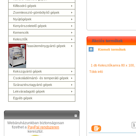
Kiflisodró gépek
Zsemleosztó-gömbölyítő gépek
Nyújtógépek
Kenyérszeletelő gépek
Kemencék
Kelesztők
Akciós termékek
Teasüteménygyártó gépek
Kiemelt termékek
シャネル 財布
クロエ アウト
コーチ バッグ
グッチ バッグ
布
シャネル バッグ
クロエ 財
チ 長財布
コーチ 財布
led vid
ネル バッグ
camera video light
1 db Kelesztőkamra 80 x 100, 2
クロエ 財布
led ring li
コー
トレット
ニューバランス ス
Kekszgyártó gépek
Több infó
ネル アウトレット
プラダ 財
Csokoládémártó- és temperáló gépek
ウトレット
シャネル 財布
ク
Száraztésztagyártó gépek
Lekváradagoló gépek
Egyéb gépek
Webáruházunkban biztonságosan
fizethet a
PayPal rendszeren
keresztül.