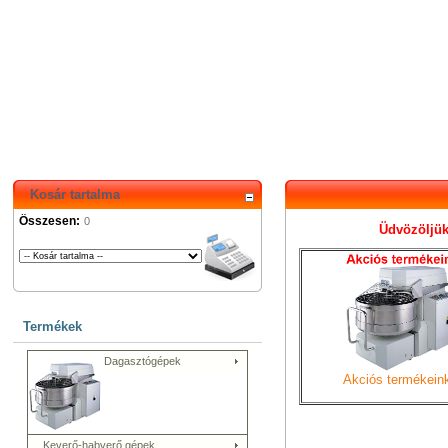
Kosár tartalma
Összesen:
0
Üdvözöljük 
Termékek
Dagasztógépek
Akciós termékein
Keverő-habverő gépek