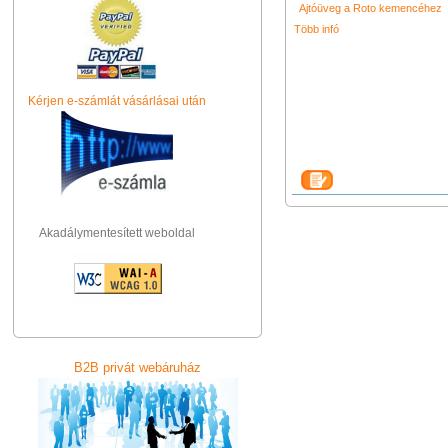
Ajtóüveg a Roto kemencéhez
Több infó
Kérjen e-számlát vásárlásai után
Akadálymentesített weboldal
B2B privát webáruház