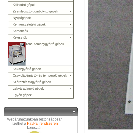
Kiflisodró gépek
Zsemleosztó-gömbölyítő gépek
Nyújtógépek
Kenyérszeletelő gépek
Kemencék
Kelesztők
Teasüteménygyártó gépek
Kekszgyártó gépek
Csokoládémártó- és temperáló gépek
Száraztésztagyártó gépek
Lekváradagoló gépek
Egyéb gépek
Webáruházunkban biztonságosan
fizethet a
PayPal rendszeren
keresztül.