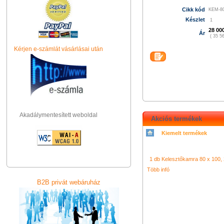
Cikk kód
KEM-8
Készlet
1
28 00
Ár
( 35 56
Kérjen e-számlát vásárlásai után
Akadálymentesített weboldal
Akciós termékek
Kiemelt termékek
シャネル 財布
クロエ アウト
コーチ バッグ
グッチ バッグ
ネル バッグ
クロエ 財布
コー
コーチ 財布
led video camera 
ロエ 財布
light
1 db Kelesztőkamra 80 x 100, 2
led ring light
コーチ バッグ
f&v k320
GUC
ス スニーカー
ヴィトン バッ
Több infó
プラダ 店舗
ニューバランス 
B2B privát webáruház