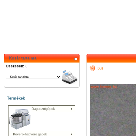
Kosár tartalma
Összesen:
0
Bolt
Termékek
Dagasztógépek
Keverő-habverő gépek