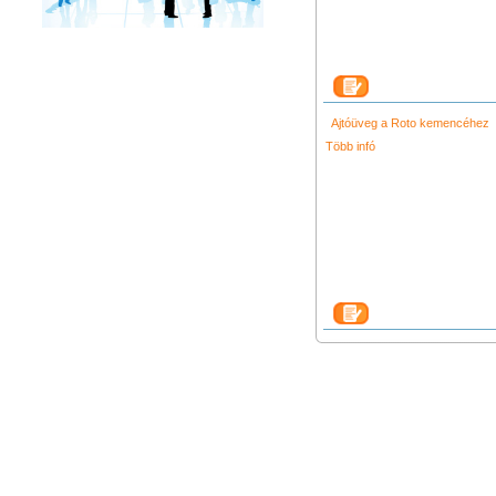
Ajtóüveg a Roto kemencéhez
Több infó